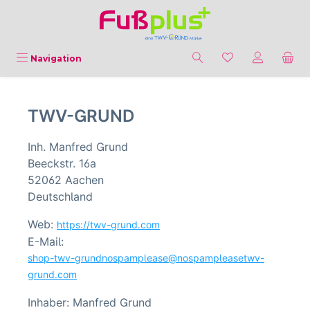
Zum Hauptinhalt springen
Du hast 0 Produ
Navigation
TWV-GRUND
Inh. Manfred Grund
Beeckstr. 16a
52062 Aachen
Deutschland
Web:
https://twv-grund.com
E-Mail:
shop-twv-grund
nospamplease
@
nospamplease
twv-
grund.com
Inhaber: Manfred Grund