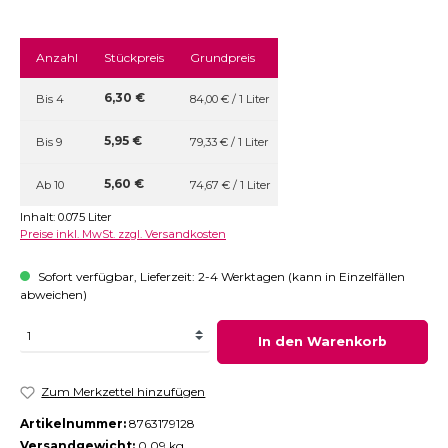
Anzahl
Stückpreis
Grundpreis
6,30 €
Bis
4
84,00 € / 1 Liter
5,95 €
Bis
9
79,33 € / 1 Liter
5,60 €
Ab
10
74,67 € / 1 Liter
Inhalt:
0.075 Liter
Preise inkl. MwSt. zzgl. Versandkosten
Sofort verfügbar, Lieferzeit: 2-4 Werktagen (kann in Einzelfällen
abweichen)
In den Warenkorb
Zum Merkzettel hinzufügen
Artikelnummer:
8763179128
Versandgewicht:
0,09 kg