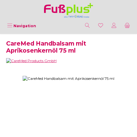
Zum Hauptinhalt springen
Navigation
CareMed Handbalsam mit
Aprikosenkernöl 75 ml
Bildergalerie überspringen