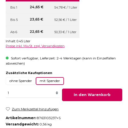
24,65 €
Bis
1
54,78 € / 1 Liter
23,65 €
Bis
5
52,56 € / 1 Liter
22,65 €
Ab
6
50,33 € / 1 Liter
Inhalt:
0.45 Liter
Preise inkl. MwSt. zzgl. Versandkosten
Sofort verfügbar, Lieferzeit: 2-4 Werktagen (kann in Einzelfällen
abweichen)
auswählen
Zusätzliche Kaufoptionen
ohne Spender
mit Spender
In den Warenkorb
Zum Merkzettel hinzufügen
Artikelnummer:
8763103237+S
Versandgewicht:
0,56 kg