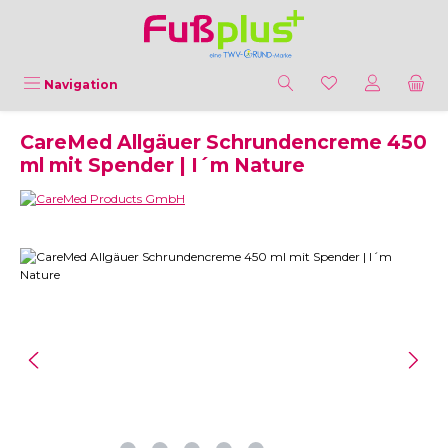
Zum Hauptinhalt springen
Navigation
CareMed Allgäuer Schrundencreme 450
ml mit Spender | I´m Nature
Bildergalerie überspringen