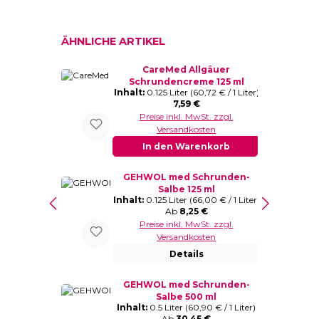
Produktgalerie überspringen
ÄHNLICHE ARTIKEL
CareMed Allgäuer
Schrundencreme 125 ml
Inhalt:
0.125 Liter
(60,72 € / 1 Liter)
Regulärer Preis:
7,59 €
Preise inkl. MwSt. zzgl.
Versandkosten
In den Warenkorb
GEHWOL med Schrunden-
Salbe 125 ml
Inhalt:
0.125 Liter
(66,00 € / 1 Liter)
Regulärer Preis:
Ab
8,25 €
Preise inkl. MwSt. zzgl.
Versandkosten
Details
GEHWOL med Schrunden-
Salbe 500 ml
Inhalt:
0.5 Liter
(60,90 € / 1 Liter)
Regulärer Preis:
Ab
30,45 €